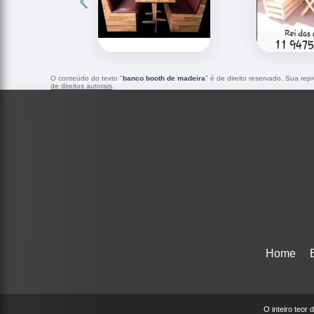
O conteúdo do texto "
banco booth de madeira
" é de direito reservado. Sua rep
de direitos autorais
.
Home
O inteiro teor 