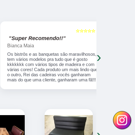
☆☆☆☆☆
5
"Super Recomendo!!"
"Recome
Bianca Maia
Thiago Li
›
Os bistrôs e as banquetas são maravilhosos,
Melhores mó
tem vários modelos pra tudo que é gosto
,o atendime
kkkkkkk com vários tipos de madeira e com
por tudo, c
várias cores! Cada produto um mais lindo que
pois foi o m
o outro, Rei das cadeiras vocês ganharam
Super indic
mais do que uma cliente, ganharam uma fã!!!
›