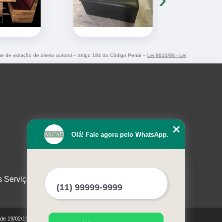
ime de violação de direito autoral – artigo 184 do Código Penal –
Lei 9610/98 - Lei
Olá! Fale agora pelo WhatsApp.
s Serviços
0 de 19/02/1998)