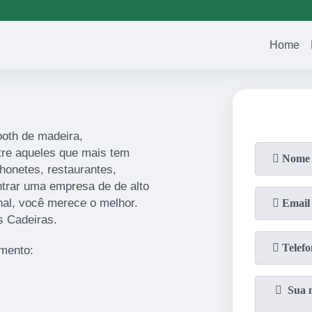
(11)
2023-3371
(11)
94751-1
Home
ooth de madeira,
tre aqueles que mais tem
honetes, restaurantes,
ntrar uma empresa de de alto
inal, você merece o melhor.
s Cadeiras.
gmento: