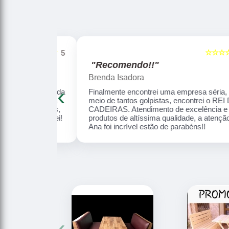
☆☆☆☆☆
☆☆☆☆☆
5
"Recomendo!!"
Brenda Isadora
‹
i na minha vida
Finalmente encontrei uma empresa séria, no
 obrigado Ana
meio de tantos golpistas, encontrei o REI DAS
 comprar mais,
CADEIRAS. Atendimento de excelência e os
 que encontrei!
produtos de altíssima qualidade, a atenção da
mizar!
Ana foi incrível estão de parabéns!!
‹