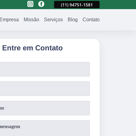
581
(11)
2023-3371
(11)
94751-1581
(11)
2023-3371
Empresa
Missão
Serviços
Blog
Contato
Entre em Contato