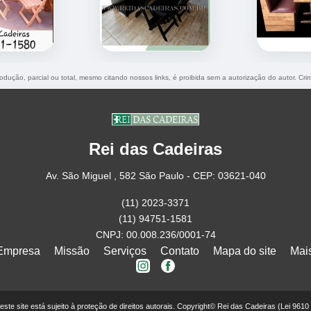
rodução, parcial ou total, mesmo citando nossos links, é proibida sem a autorização do autor. Cr
Rei das Cadeiras
Av. São Miguel , 582 São Paulo - CEP: 03621-040
(11) 2023-3371
(11) 94751-1581
CNPJ: 00.008.236/0001-74
Empresa
Missão
Serviços
Contato
Mapa do site
Mai
deste site está sujeito à proteção de direitos autorais. Copyright© Rei das Cadeiras (Lei 961