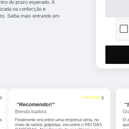
ntro do prazo esperado. A
izada na confecção e
nto. Saiba mais entrando em
☆☆☆☆☆
5
5
"Super Indico!!"
Grazzy Ohana
O acabamento é excepcional, beleza e
qualidade comprometimento em um só