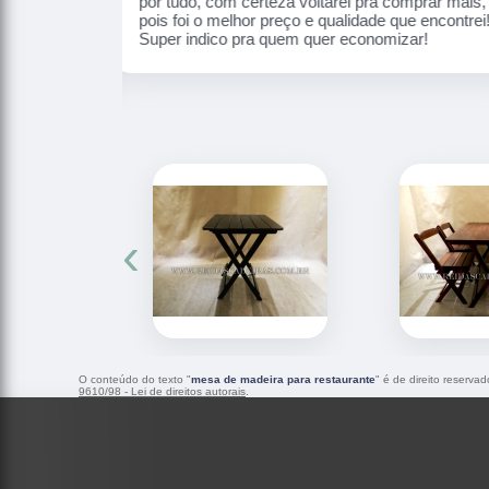
 comprar mais,
CADEIRAS. Atendimento de excelência e os
 que encontrei!
produtos de altíssima qualidade, a atenção da
mizar!
Ana foi incrível estão de parabéns!!
‹
O conteúdo do texto "
mesa de madeira para restaurante
" é de direito reserva
9610/98 - Lei de direitos autorais
.