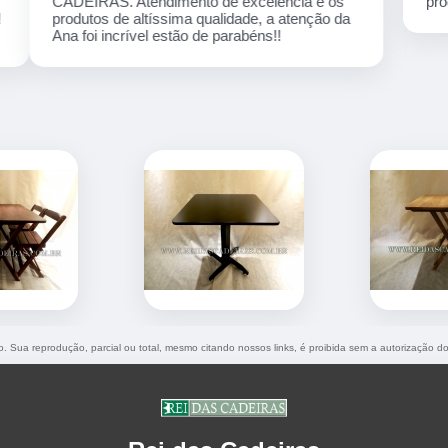
produto,aqui em casa ficamos muito satisfeito.
do. Sua reprodução, parcial ou total, mesmo citando nossos links, é proibida sem a autorização d