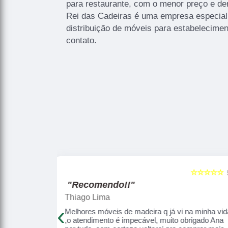
para restaurante, com o menor preço e de
Rei das Cadeiras é uma empresa especial
distribuição de móveis para estabelecime
contato.
☆☆☆☆☆
☆☆☆☆☆
5
"Recomendo!!"
Brenda Isadora
‹
i na minha vida
Finalmente encontrei uma empresa séria, no
 obrigado Ana
meio de tantos golpistas, encontrei o REI DAS