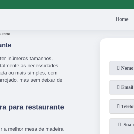
(11)
2023-3371
(11)
94751-1
Home
aurante
ante
 ter inúmeros tamanhos,
totalmente as necessidades
cada ou mais simples, com
arrojado, mas sem deixar de
a para restaurante
ir a melhor mesa de madeira