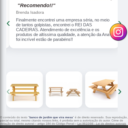
"Recomendo!!"
Brenda Isadora
‹
›
Finalmente encontrei uma empresa séria, no meio
o,
de tantos golpistas, encontrei o REI DAS
CADEIRAS. Atendimento de excelência e os
produtos de altíssima qualidade, a atenção da Ana
foi incrível estão de parabéns!!
‹
›
O conteúdo do texto "
banco de jardim que vira mesa
" é de direito reservado. Sua reprodução,
parcial ou total, mesmo citando nossos links, é proibida sem a autorização do autor. Crime de
violação de direito autoral – artigo 184 do Código Penal –
Lei 9610/98 - Lei de direitos autorais
.