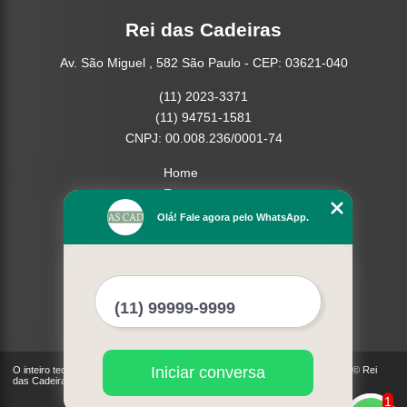
Rei das Cadeiras
Av. São Miguel , 582 São Paulo - CEP: 03621-040
(11) 2023-3371
(11) 94751-1581
CNPJ: 00.008.236/0001-74
Home
Empresa
Missão
Olá! Fale agora pelo WhatsApp.
Serviços
Contato
Mapa do site
Mais Serviços
Iniciar conversa
O inteiro teor deste site está sujeito à proteção de direitos autorais. Copyright© Rei
das Cadeiras (Lei 9610 de 19/02/1998)
1