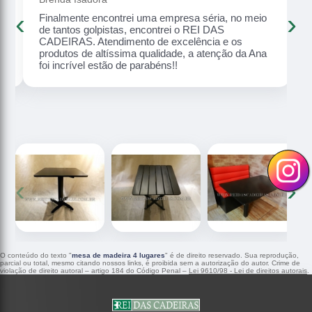
‹
›
Finalmente encontrei uma empresa séria, no meio
o,
de tantos golpistas, encontrei o REI DAS
CADEIRAS. Atendimento de excelência e os
produtos de altíssima qualidade, a atenção da Ana
foi incrível estão de parabéns!!
‹
›
O conteúdo do texto "
mesa de madeira 4 lugares
" é de direito reservado. Sua reprodução,
parcial ou total, mesmo citando nossos links, é proibida sem a autorização do autor. Crime de
violação de direito autoral – artigo 184 do Código Penal –
Lei 9610/98 - Lei de direitos autorais
.