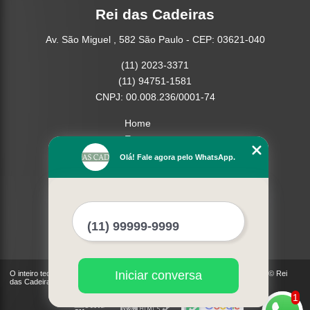
Rei das Cadeiras
Av. São Miguel , 582 São Paulo - CEP: 03621-040
(11) 2023-3371
(11) 94751-1581
CNPJ: 00.008.236/0001-74
Home
Empresa
Missão
Olá! Fale agora pelo WhatsApp.
Serviços
Contato
Mapa do site
Mais Serviços
Iniciar conversa
O inteiro teor deste site está sujeito à proteção de direitos autorais. Copyright© Rei
das Cadeiras (Lei 9610 de 19/02/1998)
1