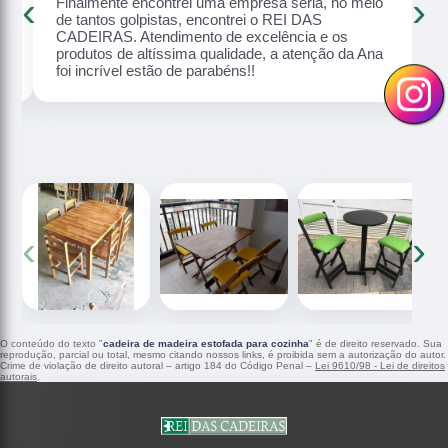
‹
›
Finalmente encontrei uma empresa séria, no meio
o,
de tantos golpistas, encontrei o REI DAS
CADEIRAS. Atendimento de excelência e os
produtos de altíssima qualidade, a atenção da Ana
foi incrível estão de parabéns!!
‹
›
O conteúdo do texto "
cadeira de madeira estofada para cozinha
" é de direito reservado. Sua
reprodução, parcial ou total, mesmo citando nossos links, é proibida sem a autorização do autor.
Crime de violação de direito autoral – artigo 184 do Código Penal –
Lei 9610/98 - Lei de direitos
autorais
.