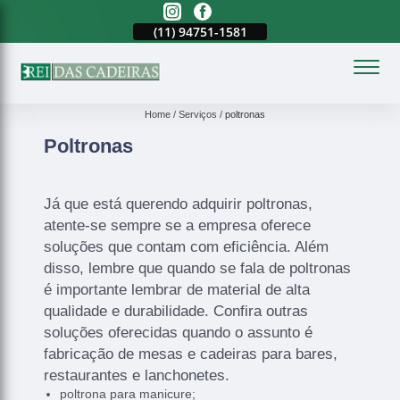
(11)
2023-3371
(11)
94751-1581
(11)
2023-3371
(
Home
Serviços
poltronas
Poltronas
Já que está querendo adquirir poltronas,
atente-se sempre se a empresa oferece
soluções que contam com eficiência. Além
disso, lembre que quando se fala de poltronas
é importante lembrar de material de alta
qualidade e durabilidade. Confira outras
soluções oferecidas quando o assunto é
fabricação de mesas e cadeiras para bares,
restaurantes e lanchonetes.
poltrona para manicure;