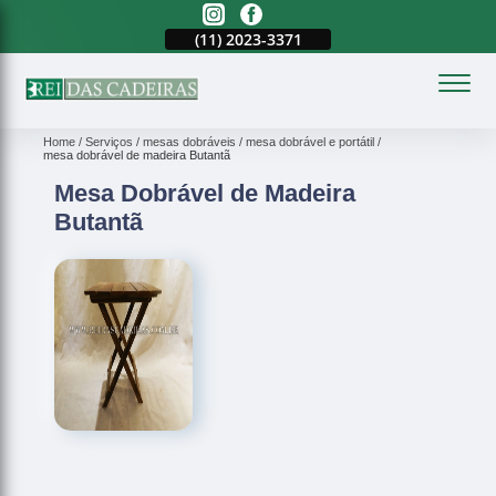
(11)
94751-1581
(11)
2023-3371
(11)
94751-1581
(
Home
Serviços
mesas dobráveis
mesa dobrável e portátil
mesa dobrável de madeira Butantã
Mesa Dobrável de Madeira
Butantã