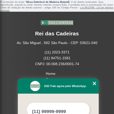
O conteúdo do texto "
Mesa Dobrável de Madeira Butantã
" é de direito reservado. Sua
reprodução, parcial ou total, mesmo citando nossos links, é proibida sem a autorização do autor.
Crime de violação de direito autoral – artigo 184 do Código Penal –
Lei 9610/98 - Lei de direitos
autorais
.
Rei das Cadeiras
Av. São Miguel , 582 São Paulo - CEP: 03621-040
(11) 2023-3371
(11) 94751-1581
CNPJ: 00.008.236/0001-74
Home
Empresa
Missão
Olá! Fale agora pelo WhatsApp.
Serviços
Contato
Mapa do site
Mais Serviços