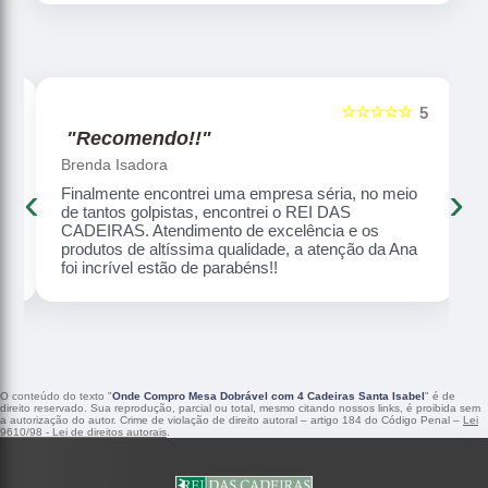
☆☆☆☆☆
5
5
"Recomendo!!"
Brenda Isadora
‹
›
Finalmente encontrei uma empresa séria, no meio
o,
de tantos golpistas, encontrei o REI DAS
CADEIRAS. Atendimento de excelência e os
produtos de altíssima qualidade, a atenção da Ana
foi incrível estão de parabéns!!
O conteúdo do texto "
Onde Compro Mesa Dobrável com 4 Cadeiras Santa Isabel
" é de
direito reservado. Sua reprodução, parcial ou total, mesmo citando nossos links, é proibida sem
a autorização do autor. Crime de violação de direito autoral – artigo 184 do Código Penal –
Lei
9610/98 - Lei de direitos autorais
.