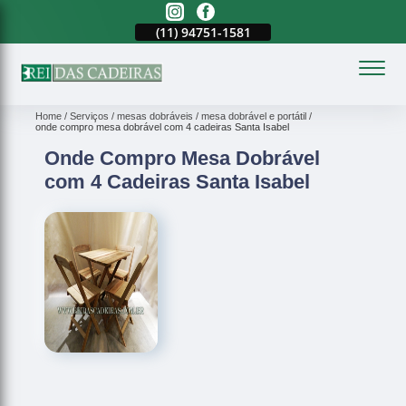
(11)
2023-3371
(11)
94751-1581
(11)
2023-3371
(
Home
Serviços
mesas dobráveis
mesa dobrável e portátil
onde compro mesa dobrável com 4 cadeiras Santa Isabel
Onde Compro Mesa Dobrável
com 4 Cadeiras Santa Isabel