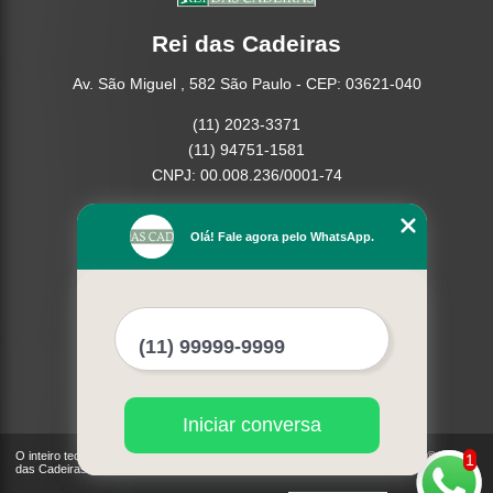
Rei das Cadeiras
Av. São Miguel , 582 São Paulo - CEP: 03621-040
(11) 2023-3371
(11) 94751-1581
CNPJ: 00.008.236/0001-74
Home
Olá! Fale agora pelo WhatsApp.
Empresa
Missão
Serviços
Contato
Mapa do site
Mais Serviços
Iniciar conversa
O inteiro teor deste site está sujeito à proteção de direitos autorais. Copyright© Rei
1
das Cadeiras (Lei 9610 de 19/02/1998)