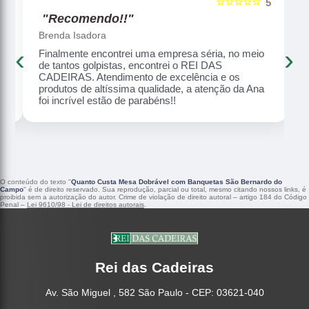
☆☆☆☆☆
5
5
"Recomendo!!"
Brenda Isadora
‹
›
Finalmente encontrei uma empresa séria, no meio
o,
de tantos golpistas, encontrei o REI DAS
CADEIRAS. Atendimento de excelência e os
produtos de altíssima qualidade, a atenção da Ana
foi incrível estão de parabéns!!
O conteúdo do texto "
Quanto Custa Mesa Dobrável com Banquetas São Bernardo do
Campo
" é de direito reservado. Sua reprodução, parcial ou total, mesmo citando nossos links, é
proibida sem a autorização do autor. Crime de violação de direito autoral – artigo 184 do Código
Penal –
Lei 9610/98 - Lei de direitos autorais
.
Rei das Cadeiras
Av. São Miguel , 582 São Paulo - CEP: 03621-040